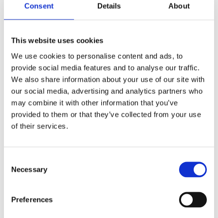
Consent
Details
About
Kreatin-kináz (CK)
Amiláz
Karbamid
This website uses cookies
Kreatinin
We use cookies to personalise content and ads, to
Húgysav
provide social media features and to analyse our traffic.
Inzulin
We also share information about your use of our site with
Glükóz (vércukor)
our social media, advertising and analytics partners who
Nátrium (Na)
may combine it with other information that you’ve
Kálium (K)
provided to them or that they’ve collected from your use
Klorid (Cl)
of their services.
Kalcium (Ca)
Foszfát (P)
Magnézium (Mg)
Consent
Vas (Fe)
Necessary
Selection
Transzferrin
Ferritin
Preferences
Összfehérje
Albumin