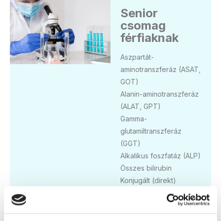
Senior
csomag
férfiaknak
Aszpartát-
aminotranszferáz (ASAT,
GOT)
Alanin-aminotranszferáz
(ALAT, GPT)
Gamma-
glutamiltranszferáz
(GGT)
Alkalikus foszfatáz (ALP)
Összes bilirubin
Konjugált (direkt)
bilirubin
Laktát dehidrogenáz
(LDH)