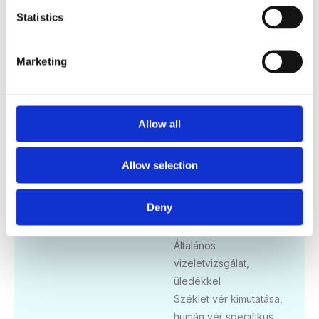
C reaktív protein (CRP)
Statistics
ultraszenzitív
Reuma faktor (RF)
Marketing
Koleszterin
LDL koleszterin
HDL koleszterin
Triglicerid
Allow all
Vérkép automatával
(kvalitatív vérképpel)
Allow selection
Vörösvérsejt süllyedés
(We)
Deny
Folsav
B12-vitamin
Általános
vizeletvizsgálat,
üledékkel
Széklet vér kimutatása,
humán vér specifikus