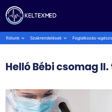
Rólunk
Szakrendelések
Foglalkozás-egész
Helló Bébi csomag II.