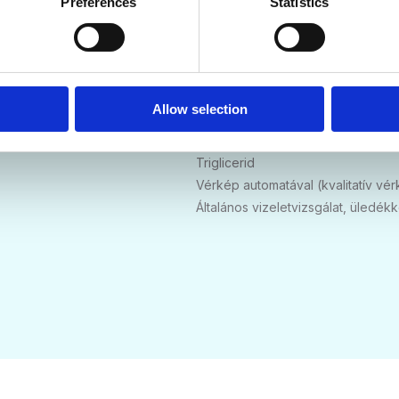
Preferences
Statistics
Ferritin
Összfehérje
Albumin
C reaktív protein (CRP) ultraszenzi
Koleszterin
Allow selection
LDL koleszterin
HDL koleszterin
Triglicerid
Vérkép automatával (kvalitatív vé
Általános vizeletvizsgálat, üledékk