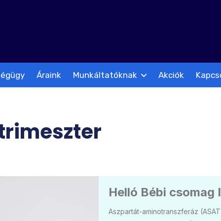
ségügy
Áraink
Munkáltatóknak
Akciók
Kapcs
 trimeszter
Helló Bébi csomag I
Aszpartát-aminotranszferáz (ASA