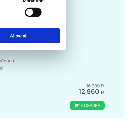
Marketing
tív
Allow all
rképpel)
el
16 200 Ft
12 960
Ft
KOSÁRBA