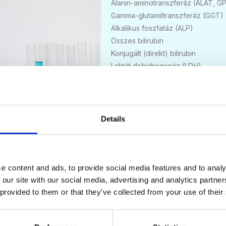
Alanin-aminotranszferáz (ALAT, G
Gamma-glutamiltranszferáz (GGT)
Alkalikus foszfatáz (ALP)
Összes bilirubin
Konjugált (direkt) bilirubin
Laktát dehidrogenáz (LDH)
Karbamid
Kreatinin
Húgysav
Glükóz (vércukor)
Details
Nátrium (Na)
Kálium (K)
Klorid (Cl)
Kalcium (Ca)
e content and ads, to provide social media features and to analy
Foszfát (P)
 our site with our social media, advertising and analytics partn
 provided to them or that they’ve collected from your use of their
Magnézium (Mg)
Vas (Fe)
Transzferrin