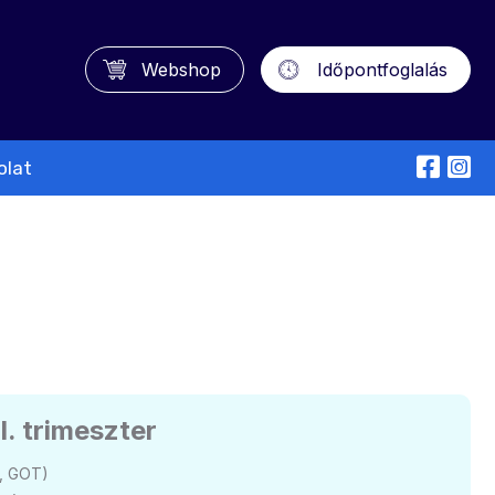
Webshop
Időpontfoglalás
olat
I. trimeszter
T, GOT)