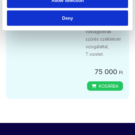
Allow selection
vesefunkció, TSH,
PSA férfiáknak),
Ca125
Deny
(hölgyeknek),
vastagbélrák
szűrés székletvér
vizsgálattal,
T.vizelet.
75 000
Ft
KOSÁRBA