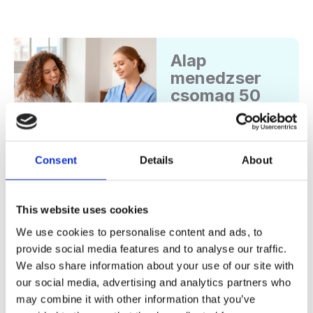
Alap
menedzser
csomag 50
éves korig
Részletes egyéni
és életmód
Consent
Details
About
kérdőív felvétele
Családi anamnézis
This website uses cookies
felvétele, különös
tekintettel az
We use cookies to personalise content and ads, to
érrendszeri és
provide social media features and to analyse our traffic.
daganatos
We also share information about your use of our site with
betegségek
our social media, advertising and analytics partners who
előfordulására
may combine it with other information that you’ve