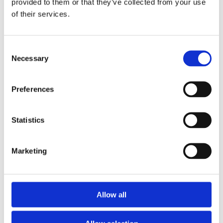
Testsúly és
provided to them or that they’ve collected from your use
of their services.
testmagasság
mérés
Általános
Consent
belgyógyászati
Necessary
Selection
vizsgálat
Vérnyomásmérés
Hasi ultrahang
Preferences
vizsgálat
Nyaki ultrahang
Statistics
vizsgálat
12 elvezetéses
Marketing
EKG
Laborvizsgálatok:
Vérkép (VVT,
FVS, THR, MCV,
Allow all
qualitatív vérkép),
Vércukor, máj- és