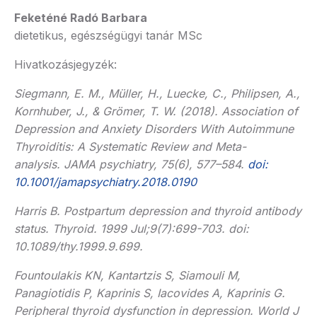
Feketéné Radó Barbara
dietetikus, egészségügyi tanár MSc
Hivatkozásjegyzék:
Siegmann, E. M., Müller, H., Luecke, C., Philipsen, A.,
Kornhuber, J., & Grömer, T. W. (2018). Association of
Depression and Anxiety Disorders With Autoimmune
Thyroiditis: A Systematic Review and Meta-
analysis. JAMA psychiatry, 75(6), 577–584.
doi:
10.1001/jamapsychiatry.2018.0190
Harris B. Postpartum depression and thyroid antibody
status. Thyroid. 1999 Jul;9(7):699-703. doi:
10.1089/thy.1999.9.699.
Fountoulakis KN, Kantartzis S, Siamouli M,
Panagiotidis P, Kaprinis S, Iacovides A, Kaprinis G.
Peripheral thyroid dysfunction in depression. World J