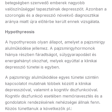
betegségben szenvedő emberek nagyobb
valószínűséggel tapasztalnak depressziót. Azonban a
szorongás és a depresszió növekvő diagnosztikai
aránya miatt újra előtérbe került ennek vizsgálata.
Hypothyreosis
A hypothyreosis olyan állapot, amelyet a pajzsmirigy
alulműködése jellemez. A pajzsmirigyhormonok
hiánya részben fáradtságot, súlygyarapodást és
energiahiányt okozhat, melyek egyúttal a klinikai
depresszió tünetei is egyben.
A pajzsmirigy alulműködése egyes tünetei szintén
kapcsolatot mutatnak többek között a klinikai
depresszióval, valamint a kognitív diszfunkcióval.
Kognitív diszfunkció esetében memóriavesztés és a
gondolatok rendezésének nehézségei állnak fenn.
Közös tünettanuk a következők pl.: