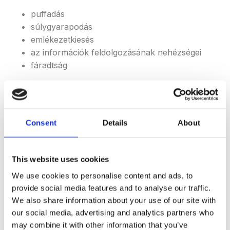
puffadás
súlygyarapodás
emlékezetkiesés
az információk feldolgozásának nehézségei
fáradtság
Hyperthyreosis
A hyperthyreosis egy olyan állapot, amit a pajzsmirigy
túlműködése jellemez.
Consent
Details
About
Jelentősége számottevő, tanulmányok szerint világos
összefüggés van a hyperthyreosis és a következő
This website uses cookies
mentális egészségi állapotok között: ADHD (figyelem
We use cookies to personalise content and ads, to
hiányos, hiperaktivitási zavar), alkalmazkodási- vagy
provide social media features and to analyse our traffic.
bipoláris rendellenesség, szorongás, depresszió és
We also share information about your use of our site with
öngyilkosság.
our social media, advertising and analytics partners who
may combine it with other information that you’ve
Az öngyilkosság közel ötször nagyobb