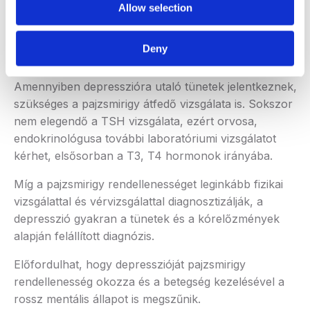
megemelkedett pulzusszám
Allow selection
magas vérnyomás
hangulatingadozás
Deny
ingerlékenység
Amennyiben depresszióra utaló tünetek jelentkeznek,
szükséges a pajzsmirigy átfedő vizsgálata is. Sokszor
nem elegendő a TSH vizsgálata, ezért orvosa,
endokrinológusa további laboratóriumi vizsgálatot
kérhet, elsősorban a T3, T4 hormonok irányába.
Míg a pajzsmirigy rendellenességet leginkább fizikai
vizsgálattal és vérvizsgálattal diagnosztizálják, a
depresszió gyakran a tünetek és a kórelőzmények
alapján felállított diagnózis.
Előfordulhat, hogy depresszióját pajzsmirigy
rendellenesség okozza és a betegség kezelésével a
rossz mentális állapot is megszűnik.