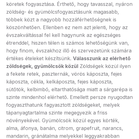
köretek fogyasztása. Érthető, hogy tavasszal, nyáron
zöldség- és gyümölcsfogyasztásunk magasabb,
többek közt a nagyobb hozzáférhetőségnek is
köszönhetően. Ellenben ez nem azt jelenti, hogy az
évszakváltással fel kell hagynunk az egészséges
étrenddel, hiszen télen is számos lehetőségünk van,
hogy finom, évszakhoz illő és szervezetünk számára
értékes ételeket készítsünk.
Válasszunk az elérhető
zöldségek, gyümölcsök közül
Zöldségek közül ilyen
a fekete retek, paszternák, vörös káposzta, fejes
káposzta, cékla, kelkáposzta, fejes káposzta,
sütőtök, kelbimbó, eltarthatósága miatt a sárgarépa is
szinte mindenhol elérhető. Emellett persze nyugodtan
fogyaszthatunk fagyasztott zöldségeket, melyek
tápanyagtartalma szinte megegyezik a friss
növényekével. Gyümölcsök közül egyes körték,
alma, áfonya, banán, citrom, grapefruit, narancs,
mandarin, gránátalma melyekkel leggyakrabban