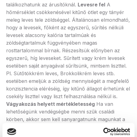
találkozhatunk az árusítóknál.
Levesre fel
A
hőmérséklet csökkenésével kitűnő ötlet egy tányér
meleg leves tele zöldséggel. Általánosan elmondható,
hogy a levesek, főként az egyszerű, sűrítés nélküli
levesek alacsony kalória tartalmúak és
zöldségtartalmuk függvényében magas
rosttartalommal bírnak. Részesítsük előnyben az
egyszerű, híg leveseket. Sűrített vagy krém levesek
esetében saját anyagával sűrítsünk, mintsem liszttel.
Pl. Sütőtökkrém leves, Brokkolikrém leves stb.
esetében emeljük a zöldség mennyiségét a megfelelő
konzisztencia eléréséig, így kitűnő állagot érhetünk el
csekély liszttel vagy liszt felhasználása nélkül is.
Vágyakozás helyett mértékletesség
Ha van
lehetőségünk vendégségbe menni szűk családi
körben, akkor sem kell sanyargatnunk magunkat a
sütemények láttán. Egy szelet sütemény vagy kenyér
elfogyasztása az étel mellé ne keltsen bűntudatot,