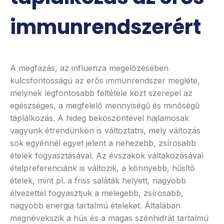
immunrendszerért
A megfázás, az influenza megelőzésében
kulcsfontosságú az erős immunrendszer megléte,
melynek legfontosabb feltétele közt szerepel az
egészséges, a megfelelő mennyiségű és minőségű
táplálkozás. A hideg beköszöntével hajlamosak
vagyunk étrendünkön is változtatni, mely változás
sok egyénnél egyet jelent a nehezebb, zsírosabb
ételek fogyasztásával. Az évszakok váltakozásával
ételpreferenciánk is változik, a könnyebb, hűsítő
ételek, mint pl. a friss saláták helyett, nagyobb
élvezettel fogyasztjuk a melegebb, zsírosabb,
nagyobb energia tartalmú ételeket. Általában
megnövekszik a hús és a magas szénhidrát tartalmú