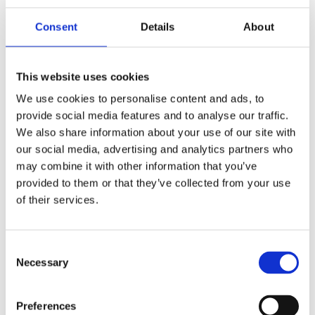
azonban fontos, hogy képesek legyünk a
Consent
Details
About
mértékletességre. Válasszunk 2 fajta sütit vagy 1 sütit
és 1 kis likőrt stb. Ha vinni szeretnénk magunk által
készített édességet, készítsük azt cukor nélkül vagy
This website uses cookies
zsírszegényen így másoknak is megmutathatjuk,
We use cookies to personalise content and ads, to
hogy kevesebb cukorral vagy akár cukor nélkül,
provide social media features and to analyse our traffic.
zabpehellyel, ill. zabpehelyliszttel is lehet finom
We also share information about your use of our site with
süteményt készíteni.
Változtassunk edzési
our social media, advertising and analytics partners who
szokásunkon, ha szükséges
A hideg időjárás miatt
may combine it with other information that you’ve
egyes sportok, mint pl. a futás háttérbe szorulhatnak.
provided to them or that they’ve collected from your use
Ahelyett, hogy felhagynánk az edzéssel, keressünk
of their services.
olyan mozgásformákat, melyek bent végezhetőek.
Bár edzőtermek most nem látogathatók számos
lehetőség van online edzésre vagy fektessünk be egy
Consent
edzőgépre.
Élelmiszerek az egészséges
Necessary
Selection
immunrendszerért
Citrusfélék, kivi Szinte minden
citrusféle magas C-vitamin tartalommal bír, mint a
Preferences
grapefruit, narancs, mandarin, citrom, lime. A C-