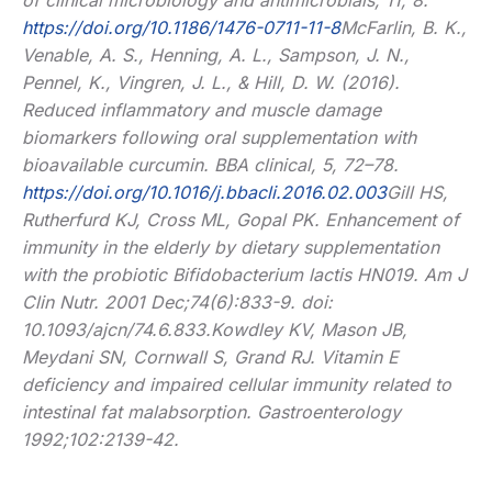
of clinical microbiology and antimicrobials, 11, 8.
https://doi.org/10.1186/1476-0711-11-8
McFarlin, B. K.,
Venable, A. S., Henning, A. L., Sampson, J. N.,
Pennel, K., Vingren, J. L., & Hill, D. W. (2016).
Reduced inflammatory and muscle damage
biomarkers following oral supplementation with
bioavailable curcumin. BBA clinical, 5, 72–78.
https://doi.org/10.1016/j.bbacli.2016.02.003
Gill HS,
Rutherfurd KJ, Cross ML, Gopal PK. Enhancement of
immunity in the elderly by dietary supplementation
with the probiotic Bifidobacterium lactis HN019. Am J
Clin Nutr. 2001 Dec;74(6):833-9. doi:
10.1093/ajcn/74.6.833.
Kowdley KV, Mason JB,
Meydani SN, Cornwall S, Grand RJ. Vitamin E
deficiency and impaired cellular immunity related to
intestinal fat malabsorption. Gastroenterology
1992;102:2139-42.