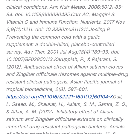
clinical conditions. Ann Nutr Metab. 2006;50(2):85-
94. doi: 10.1159/000090495.
Carr AC, Maggini S.
Vitamin C and Immune Function. Nutrients. 2017 Nov
3;9(11):1211. doi: 10.3390/nu9111211.
Josling P.
Preventing the common cold with a garlic
supplement: a double-blind, placebo-controlled
survey. Adv Ther. 2001 Jul-Aug;18(4):189-93. doi:
10.1007/BF02850113.
Karuppiah, P., & Rajaram, S.
(2012). Antibacterial effect of Allium sativum cloves
and Zingiber officinale rhizomes against multiple-drug
resistant clinical pathogens. Asian Pacific journal of
tropical biomedicine, 2(8), 597–601.
https://doi.org/10.1016/S2221-1691(12)60104-X
Gull,
I., Saeed, M., Shaukat, H., Aslam, S. M., Samra, Z. Q.,
& Athar, A. M. (2012). Inhibitory effect of Allium
sativum and Zingiber officinale extracts on clinically
important drug resistant pathogenic bacteria. Annals